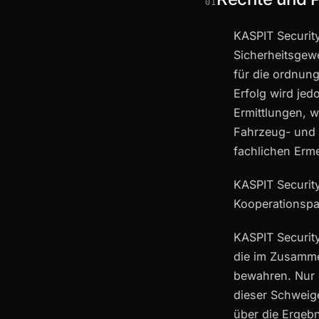
01
KASPIT Security
Sicherheitsgew
für die ordnun
Erfolg wird je
Ermittlungen, 
Fahrzeug- und 
fachlichen Erm
KASPIT Security
Kooperationspa
KASPIT Securit
die im Zusammen
bewahren. Nur 
dieser Schweige
über die Ergebn