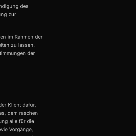
endigung des
ung zur
ten im Rahmen der
iten zu lassen.
stimmungen der
er Klient dafür,
es, dem raschen
ng alle für die
owie Vorgänge,