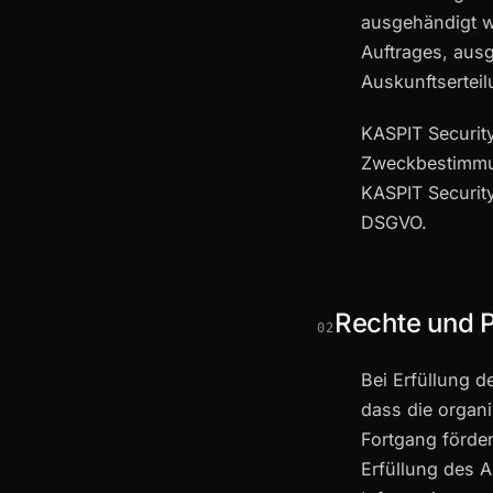
ausgehändigt we
Auftrages, ausg
Auskunftserteil
KASPIT Securit
Zweckbestimmun
KASPIT Securit
DSGVO.
Rechte und P
02
Bei Erfüllung d
dass die organ
Fortgang förder
Erfüllung des 