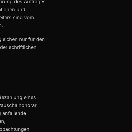
hrung des Auftrages
ationen und
iters sind vom
n.
gleichen nur für den
er schriftlichen
 Bezahlung eines
 Pauschalhonorar
 anfallende
en,
Beobachtungen