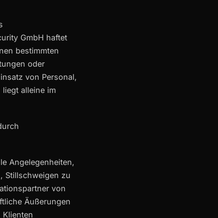
s
urity GmbH haftet
inen bestimmten
htungen oder
nsatz von Personal,
iegt alleine im
durch
lle Angelegenheiten,
, Stillschweigen zu
ationspartner von
iftliche Äußerungen
 Klienten