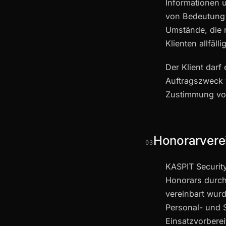
Informationen 
von Bedeutung s
Umstände, die 
Klienten allfäl
Der Klient darf
Auftragszweck v
Zustimmung vo
Honorarvere
03
KASPIT Securit
Honorars durch
vereinbart wur
Personal- und 
Einsatzvorbere