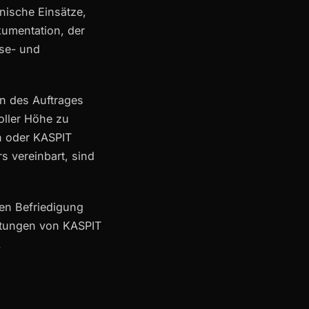
nische Einsätze,
umentation, der
ise- und
en des Auftrages
voller Höhe zu
n oder KASPIT
s vereinbart, sind
len Befriedigung
stungen von KASPIT
.