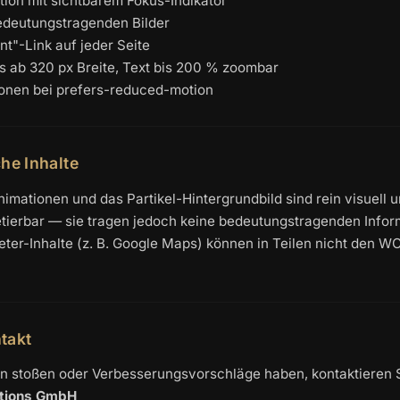
tion mit sichtbarem Fokus-Indikator
bedeutungstragenden Bilder
nt"-Link auf jeder Seite
 ab 320 px Breite, Text bis 200 % zoombar
onen bei prefers-reduced-motion
he Inhalte
imationen und das Partikel-Hintergrundbild sind rein visuell u
tierbar — sie tragen jedoch keine bedeutungstragenden Infor
ieter-Inhalte (z. B. Google Maps) können in Teilen nicht den W
takt
n stoßen oder Verbesserungsvorschläge haben, kontaktieren Si
utions GmbH