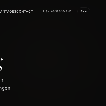
VANTAGES
CONTACT
RISK ASSESSMENT
EN
g
en —
ungen